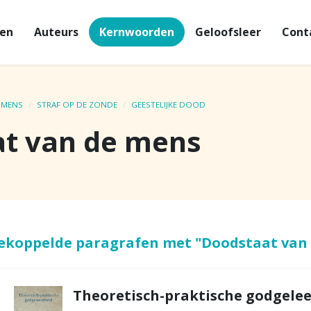
en
Auteurs
Kernwoorden
Geloofsleer
Cont
 MENS
STRAF OP DE ZONDE
GEESTELIJKE DOOD
t van de mens
ekoppelde paragrafen met "Doodstaat van
Theoretisch-praktische godgeleer