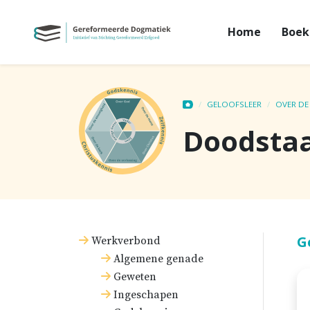
Home
Boek
GELOOFSLEER
OVER DE
Doodstaa
G
Werkverbond
Algemene genade
Geweten
Ingeschapen