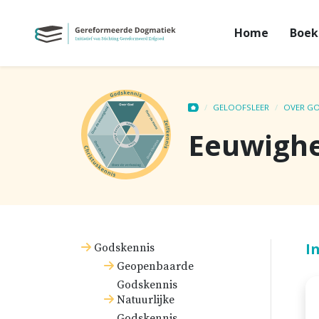
Home
Boek
GELOOFSLEER
OVER G
Eeuwighe
I
Godskennis
Geopenbaarde
Godskennis
Natuurlijke
Godskennis