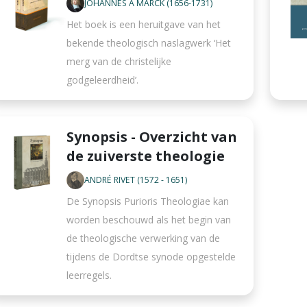
JOHANNES À MARCK (1656-1731)
Het boek is een heruitgave van het
bekende theologisch naslagwerk ‘Het
merg van de christelijke
godgeleerdheid’.
Synopsis - Overzicht van
de zuiverste theologie
ANDRÉ RIVET (1572 - 1651)
De Synopsis Purioris Theologiae kan
worden beschouwd als het begin van
de theologische verwerking van de
tijdens de Dordtse synode opgestelde
leerregels.