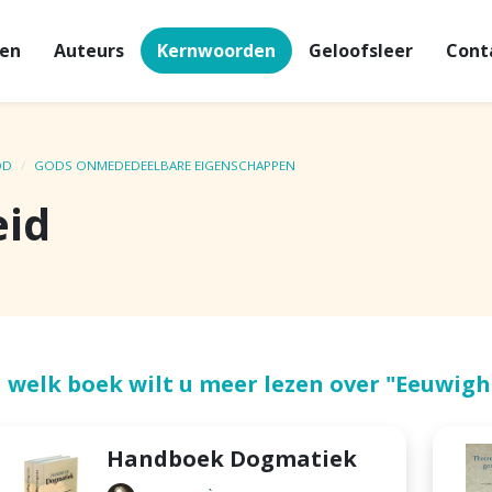
en
Auteurs
Kernwoorden
Geloofsleer
Cont
OD
GODS ONMEDEDEELBARE EIGENSCHAPPEN
id
n welk boek wilt u meer lezen over "Eeuwigh
Handboek Dogmatiek