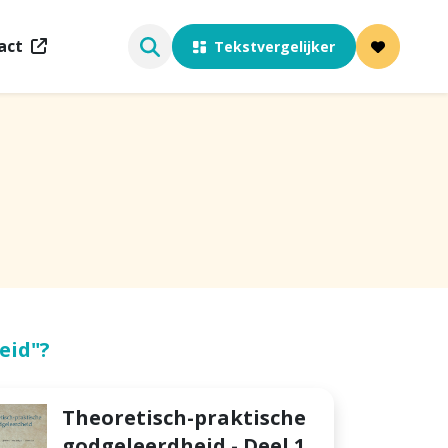
act
Tekstvergelijker
eid"?
Theoretisch-praktische
godgeleerdheid - Deel 1