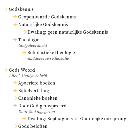
ding een oorzaak van zichzelf kan zijn.
Godskennis
Misschien hebben sommige
Geopenbaarde Godskennis
kerkleraars op deze wijze
Natuurlijke Godskennis
onvoorzichtig over God gesproken. Ook
Dwaling: geen natuurlijke Godskennis
heden ten dage menen sommige
Theologie
godgeleerden dat zo over Hem
Godgeleerdheid
Scholastieke theologie
gesproken kan worden, terwijl ze
middeleeuwse filosofie
voorwenden dat hier ‘een
Gods Woord
allervolmaaktste manier van
Bijbel, Heilige Schrift
voortbrenging’ zou plaatsvinden.
Apocriefe boeken
Bijbelvertaling
Canonieke boeken
Door God geïnspireerd
Door God ingegeven
Dwaling: Septuagint van Goddelijke oorsprong
Gods beloften