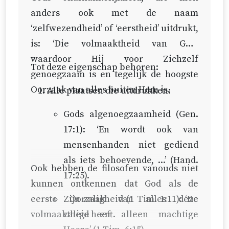
anders ook met de naam
‘zelfwezendheid’ of ‘eerstheid’ uitdrukt,
is: ‘Die volmaaktheid van God,
waardoor Hij voor Zichzelf
Tot deze eigenschap behoren:
genoegzaam is en tegelijk de hoogste
Oorzaak van alles buiten Hem is.
Alle plaatsen die uitdrukken:
Gods algenoegzaamheid (
Gen.
17:1
): ‘En wordt ook van
mensenhanden niet gediend
als iets behoevende, ...’ (
Hand.
Ook hebben de filosofen vanouds niet
17:25
).
kunnen ontkennen dat God als de
eerste Oorzaak van alles deze
Zijn zaligheid (
1 Tim. 1:11
): ‘De
volmaaktheid heeft.
zalige en alleen machtige