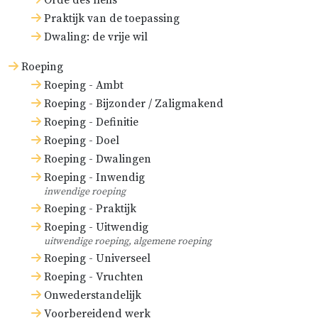
Orde des heils
oefening van goede werken,
Praktijk van de toepassing
waardoor het geloof zich door de
Dwaling: de vrije wil
liefde ‘werkende’ betoont (
Gal. 5:6
)
Roeping
en de ‘gehoorzaamheid des geloofs’
Roeping - Ambt
voortbrengt (
Rom. 1:5
;
Rom. 16:25
),
Roeping - Bijzonder / Zaligmakend
en de boetvaardigheid ‘vruchten ...
Roeping - Definitie
der bekering waardig’ voortbrengt
Roeping - Doel
(
Matth. 3:8
;
Matth. 7:17,18
).
Roeping - Dwalingen
Roeping - Inwendig
Soms wordt het woord ‘bekering’
inwendige roeping
Roeping - Praktijk
genomen voor een overgang van
Roeping - Uitwendig
dwalingen en ketterijen tot de
uitwendige roeping, algemene roeping
belijdenis van de waarheid (
Jak.
Roeping - Universeel
5:19
).
Roeping - Vruchten
Onwederstandelijk
De bekering van de ene staat tot de
Voorbereidend werk