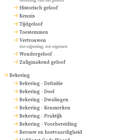
oefening van het geloof
ouderling, ja, boven hem. Dit
Historisch geloof
zullen wij iets verderop uitvoerig
Kennis
weerleggen.
Tijdgeloof
Toestemmen
Vertrouwen
toe-eigening, toe-eigenen
Wondergeloof
Zaligmakend geloof
Bekering
Bekering - Definitie
Bekering - Doel
Bekering - Dwalingen
Bekering - Kenmerken
Bekering - Praktijk
Bekering - Voorbereiding
Berouw en boetvaardigheid