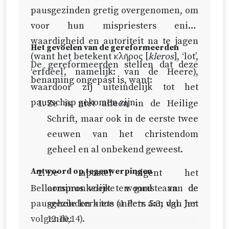
Doop geweest, hoewel hij iets
pausgezinden gretig overgenomen, om
anders was, en wel vooral hierin,
voor hun mispriesters enige
dat hij van degenen die gedoopt
waardigheid en autoriteit na te jagen
Het gevoelen van de gereformeerden
zouden worden, het geloof eiste
(want het betekent κλῆρος [
kleros
], ‘lot’,
De gereformeerden stellen dat deze
in de Messías Die nu ingewijd
‘erfdeel’, namelijk: van de Heere),
benaming ongepast is, want:
zou worden en zou verlossen
waardoor zij uiteindelijk tot het
(
Matth. 3:11
;
Hand. 19:4
).
pausschap gekomen zijn.
Ze is niet alleen in de Heilige
Hierover elders meer.
Schrift, maar ook in de eerste twee
eeuwen van het christendom
Het allerdoorluchtigste
geheel en al onbekend geweest.
getuigenis dat hij van de
tegenwoordig zijnde Messías
Antwoord op tegenwerpingen
De apostel eigent het
gegeven heeft (
Joh. 1:17,33
;
Bellarminus voert ten gunste van de
oorspronkelijke woord aan de
Matth. 3:11
).
pausgezinden niets anders aan dan het
gehele kerk toe (
1 Petr. 5:3
; vgl.
Jer.
volgende:
12:10,14
).