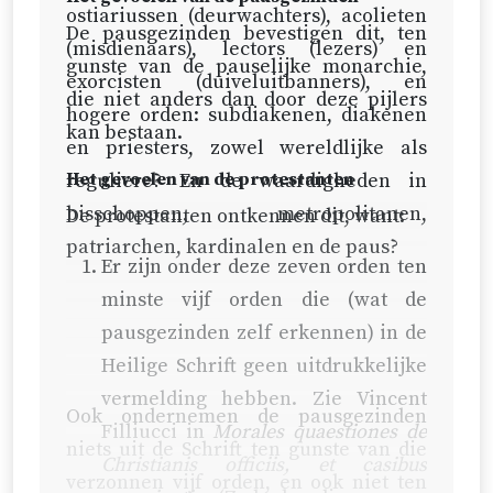
ostiariussen (deurwachters), acolieten
De pausgezinden bevestigen dit, ten
(misdienaars), lectors (lezers) en
gunste van de pauselijke monarchie,
exorcisten (duiveluitbanners), en
die niet anders dan door deze pijlers
hogere orden: subdiakenen, diakenen
kan bestaan.
en priesters, zowel wereldlijke als
reguliere? En de waardigheden in
Het gevoelen van de protestanten
bisschoppen, metropolitanen,
De protestanten ontkennen dit, want:
patriarchen, kardinalen en de paus?
Er zijn onder deze zeven orden ten
minste vijf orden die (wat de
pausgezinden zelf erkennen) in de
Heilige Schrift geen uitdrukkelijke
vermelding hebben. Zie Vincent
Ook ondernemen de pausgezinden
Filliucci in
Morales quaestiones de
niets uit de Schrift ten gunste van die
Christianis officiis, et casibus
verzonnen vijf orden, en ook niet ten