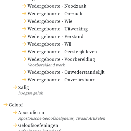
onrecht aan, terwijl zij zodanige
Wedergeboorte - Noodzaak
bedieningen aanstellen die én voor
Wedergeboorte - Oorzaak
de kerk onnuttig zijn én voor hun
Wedergeboorte - Wie
Heere onaangenaam zijn, zoals
Wedergeboorte - Uitwerking
Guilielmus Amesius zegt
Wedergeboorte - Verstand
in
Bellarminus
Wedergeboorte - Wil
Wedergeboorte - Geestelijk leven
enervatus
(Bellarminus ontkracht),
Wedergeboorte - Voorbereiding
deel II, boek 3, hoofdstuk 3.
Voorbereidend werk
Wedergeboorte - Onwederstandelijk
Deze hele menigte van orden ziet
Wedergeboorte - Onverliesbaar
nergens anders op dan op de
Zalig
afgodische dienst van de mis.
hoogste geluk
Geloof
Deze verdeling vooronderstelt dat
Apostolicum
een bisschop volgens Goddelijk
Apostolische Geloofsbelijdenis, Twaalf Artikelen
recht onderscheiden is van een
Geloofsoefeningen