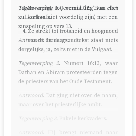
Tegenwerping 1.
Ze neigt tot verachting van het
Jeremía 12: ‘Hun
cleri
zullen hun niet voordelig zijn’, met een
kerkvolk.
zinspeling op vers 13.
Ze strekt tot trotsheid en hoogmoed
Antwoord
van de dienaars.
. In de grondtekst staat niets
dergelijks, ja, zelfs niet in de Vulgaat.
Tegenwerping 2
.
Numeri 16:13
, waar
Dathan en Abíram protesteerden tegen
de priesters van het Oude Testament.
Antwoord
. Dat ging niet over de naam,
maar over het priesterlijke ambt.
Tegenwerping 3.
Enkele kerkvaders.
Antwoord
. Hij brengt niemand naar