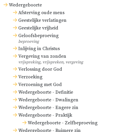
afhangen (
1 Kor. 12:5
).
Wedergeboorte
Afsterving oude mens
Bijgevolg zondigen de
Geestelijke verlatingen
pausgezinden tegen God, tegen
Geestelijke vrijheid
Christus en tegen de Heilige Geest,
Geloofsbeproeving
beproeving
wanneer zij zich niet ontzien Hun
Inlijving in Christus
plaats en troon in te nemen.
Vergeving van zonden
Bovendien doen zij die menselijke
vrijspreking, vrijspreken, vergeving
Verlossing door God
schepselen zelf onrecht aan,
Verzoeking
wanneer zij degenen die van alle
Verzoening met God
bekwame capaciteiten* en de hoop
Wedergeboorte - Definitie
op de Goddelijke zegen verstoken
Wedergeboorte - Dwalingen
zijn, als het ware met afgehouwen
Wedergeboorte - Engere zin
voeten tot zware werkzaamheden
Wedergeboorte - Praktijk
aandrijven. Ja, zij doen ook de kerk
Wedergeboorte - Zelfbeproeving
Wedergeboorte - Ruimere zin