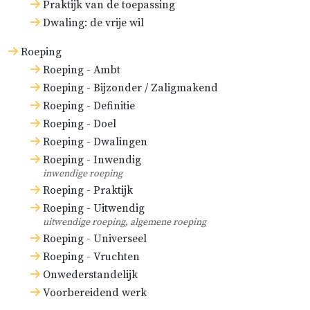
Praktijk van de toepassing
Dwaling: de vrije wil
Alle dienaars moeten door
Christus aangesteld worden
Roeping
in de kerk (
1 Kor. 12:28
;
Ef.
Roeping - Ambt
4:11
), insgelijks door de
Roeping - Bijzonder / Zaligmakend
Roeping - Definitie
Heilige Geest (
Hand. 13:2
;
Roeping - Doel
Hand. 20:28
).
Roeping - Dwalingen
Roeping - Inwendig
Zij moeten ook met de
inwendige roeping
noodzakelijke gaven door de
Roeping - Praktijk
Heilige Geest toegerust
Roeping - Uitwendig
uitwendige roeping, algemene roeping
worden (
1 Kor. 12:4
).
Roeping - Universeel
Zij moeten bedieningen
Roeping - Vruchten
Onwederstandelijk
aanvaarden die rechtstreeks
Voorbereidend werk
van de Heere Christus