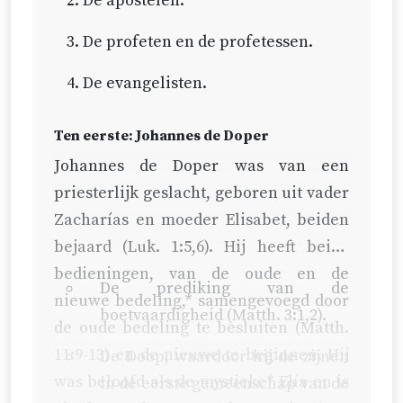
De apostelen.
De profeten en de profetessen.
De evangelisten.
Ten eerste: Johannes de Doper
Johannes de Doper was van een
priesterlijk geslacht, geboren uit vader
Zacharías en moeder Elisabet, beiden
bejaard (
Luk. 1:5,6
). Hij heeft beide
bedieningen, van de oude en de
De prediking van de
nieuwe bedeling,* samengevoegd door
boetvaardigheid (
Matth. 3:1,2
).
de oude bedeling te besluiten (
Matth.
11:9-13
) en de nieuwe te beginnen. Hij
De Doop, waardoor hij de zijnen
was beloofd als de mystieke* Elía en is
in de eerste gemeenschap van de