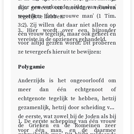
door een verkeerde uitleg van Paulus’
zijn geweest om meerdere vrouwen
woorden: ‘Éner vrouwe man’ (
1 Tim.
tegelijk te hebben.
3:2
). Zij willen dat daar niet alleen op
3. Hier wordt over een bijzonder
één vrouw tegelijk, maar ook geheel en
vereiste in de opzieners gehandeld.
voor altijd gezien wordt. Dit proberen
ze tevergeefs hieruit te bewijzen:
Polygamie
Anderzijds is het ongeoorloofd om
meer dan één echtgenoot of
echtgenote tegelijk te hebben, hetzij
gezamenlijk, hetzij door scheiding van
de eerste, wat zowel bij de Joden als bij
1. De eerste schepping van één vrouw
de Grieken en de Romeinen zeer
voor één man, en de daarmee