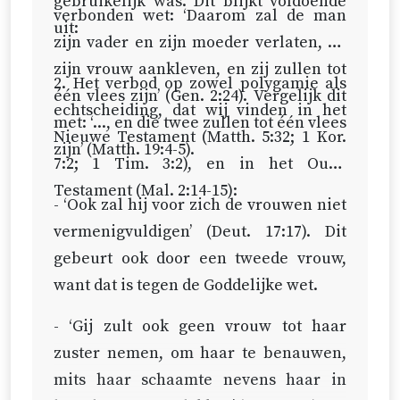
gebruikelijk was. Dit blijkt voldoende
verbonden wet: ‘Daarom zal de man
uit:
zijn vader en zijn moeder verlaten, en
zijn vrouw aankleven, en zij zullen tot
2. Het verbod op zowel polygamie als
één vlees zijn’ (
Gen. 2:24
). Vergelijk dit
echtscheiding, dat wij vinden in het
met: ‘..., en die twee zullen tot één vlees
Nieuwe Testament (
Matth. 5:32
;
1 Kor.
zijn’ (
Matth. 19:4-5
).
7:2
;
1 Tim. 3:2
), en in het Oude
Testament (
Mal. 2:14-15
):
- ‘Ook zal hij voor zich de vrouwen niet
vermenigvuldigen’ (
Deut. 17:17
). Dit
gebeurt ook door een tweede vrouw,
want dat is tegen de Goddelijke wet.
- ‘Gij zult ook geen vrouw tot haar
zuster nemen, om haar te benauwen,
mits haar schaamte nevens haar in