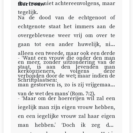
dan twee, niet achtereenvolgens, maar
Hertrouw
tegelijk.
Na de dood van de echtgenoot of
echtgenote staat het immers aan de
overgeblevene weer vrij om over te
gaan tot een ander huwelijk, niet
alleen een tweede, maar ook een derde
- ‘Want een vrouw die onder den man
en meer, zonder uitzondering van de
staat, is aan den levenden man
kerkopzieners, volgens deze
verbonden door de wet; maar indien de
Schriftplaatsen:
man gestorven is, zo is zij vrijgemaakt
van de wet des mans’ (
Rom. 7:2
).
- ‘Maar om der hoererijen wil zal een
iegelijk man zijn eigen vrouw hebben,
en een iegelijke vrouw zal haar eigen
man hebben.’ ‘Doch ik zeg den