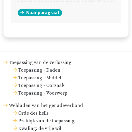
nergens lezen over enige bestraffing of
berouw van hen daarover. Maar dat
Naar paragraaf
gaat niet op, want deze dingen worden
ook bij andere klaarblijkelijke zonden
niet altijd vermeld. Daarom oordelen
wij liever dat zij in deze handelwijze
tegen Gods wet gezondigd hebben. Hij
Toepassing van de verlossing
heeft dat echter om wijze en goede
Toepassing - Daden
redenen niet streng gestraft, en aldus
Toepassing - Middel
in Zijn voorzienigheid toegestaan dat
Toepassing - Oorzaak
het gebeurde.
Toepassing - Voorwerp
Weldaden van het genadeverbond
Orde des heils
Praktijk van de toepassing
Dwaling: de vrije wil