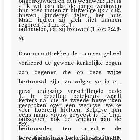
ongetrouwden en den weduwen: Het is
- ‘Ik wil dan dat de jonge weduwen
hun goed indien zij blijven gelijk als ik.
huwen, kinderen telen, het huis
Maar indien zij zich niet kunnen
regeren’ (
1 Tim. 5:14
).
onthouden, dat zij trouwen’ (
1 Kor. 7:2,8-
9
).
Daarom onttrekken de roomsen geheel
verkeerd de gewone kerkelijke zegen
aan degenen die op deze wijze
hertrouwd zijn. Zo volgen ze in elk
geval enigszins verschillende oude
1. In dezelfde betekenis wordt
ketters na, die de tweede huwelijken
gesproken over een weduwe ‘welke
voor hoererij hielden. Behalve hen
ééns mans vrouw geweest is’ (
1 Tim.
ontzeggen ook de Grieken aan de
5:9
).
hertrouwden ten onrechte de
bevestiging in de kerkelijke bediening,
2. In die tijd zou het niet gebruikelijk