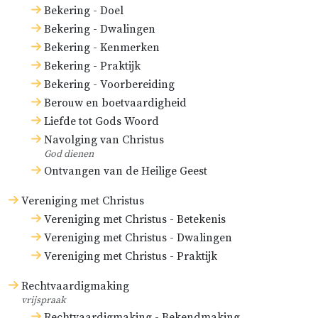
In de vier volgende eeuwen, toen in
Bekering - Doel
Bekering - Dwalingen
het westen de antichrist
Bekering - Kenmerken
langzamerhand de overhand nam,
Bekering - Praktijk
is de kerk wel bij uitstek
Bekering - Voorbereiding
verduisterd en verdorven geweest;
Berouw en boetvaardigheid
maar niettemin is zij, in de
Liefde tot Gods Woord
grondwaarheden standvastig, de
Navolging van Christus
God dienen
ware en gereformeerde kerk
Ontvangen van de Heilige Geest
gebleven. Er waren nog overal
Vereniging met Christus
mensen in haar die zich verzetten
Vereniging met Christus - Betekenis
tegen de antichrist. Deze bood de
Vereniging met Christus - Dwalingen
kerk behalve zijn
Vereniging met Christus - Praktijk
alleenheerschappij het gedrocht
Rechtvaardigmaking
van de transsubstantiatie aan, en
vrijspraak
ook in het stuk van de
Rechtvaardigmaking - Bekendmaking