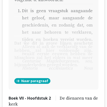
Dit is geen vraagstuk aangaande
het geloof, maar aangaande de
geschiedenis, en zodanig dat, om
het naar behoren te verklaren,
tijden en boeken vereist worden.
Dat we dit in grove lijnen geschetst
Alleen al aan de verklaring van de
hebben, zal hier voldoende zijn.
twaalf eerste eeuwen hebben de
Misschien zal het elders in wat meer
Centuriae Magdeburgenses, seu,
bijzonderheden gezegd worden.
Historia ecclesiastica Noui
Testamenti
(Maagdenburgse
Naar paragraaf
eeuwen, of, Kerkgeschiedenis van
het Nieuwe Testament) drie dikke
boeken besteed. Om deze eeuwen
Boek VII - Hoofdstuk 2
De dienaren van de
te onderzoeken heeft kardinaal
kerk