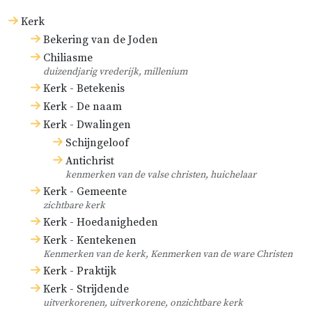
Kerk
Over hen zegt Reinerius, een
Bekering van de Joden
Italiaanse inquisiteur: ‘De sekte
Chiliasme
van de Waldenzen is om drie
duizendjarig vrederijk, millenium
Kerk - Betekenis
oorzaken verderfelijker geweest
Kerk - De naam
dan alle drie overige sekten [zoals
Kerk - Dwalingen
hij ze noemt] van ketters. De eerste
Schijngeloof
oorzaak is dat ze
langduriger
is
Antichrist
geweest; sommigen zeggen dat ze
kenmerken van de valse christen, huichelaar
Kerk - Gemeente
geduurd heeft vanaf de tijden van
zichtbare kerk
Sylvester; anderen vanaf de tijd van
Kerk - Hoedanigheden
de apostelen. De tweede oorzaak is
Kerk - Kentekenen
Kenmerken van de kerk, Kenmerken van de ware Christen
dat ze
algemener
is, want er is bijna
Kerk - Praktijk
geen land waarin deze sekte niet
Kerk - Strijdende
kruipt. De derde oorzaak is dat ze
uitverkorenen, uitverkorene, onzichtbare kerk