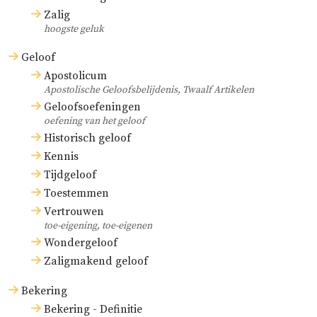
Zalig
van het vermeende
hoogste geluk
katholicisme van het roomse
Geloof
geloof).
Apostolicum
Apostolische Geloofsbelijdenis, Twaalf Artikelen
John Jewel,
Apologia
Geloofsoefeningen
Ecclesiae Anglicanae
oefening van het geloof
(Apologie van de Anglicaanse
Historisch geloof
Kerk).
Kennis
Tijdgeloof
Dus hebben de Ambrosiussen, de
Toestemmen
Hiëronymussen, de Augustinussen,
Vertrouwen
toe-eigening, toe-eigenen
de Chrysostomussen en alle
Wondergeloof
kerkvaders die deze eeuwen
Zaligmakend geloof
bovendien gehad hebben, in de
Bekering
gereformeerde kerk geleefd.
Bekering - Definitie