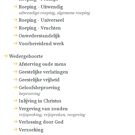
heeft bestaan vóór Zwingli, Luther
Roeping - Uitwendig
en Calvijn, ook al zouden wij niet
uitwendige roeping, algemene roeping
kunnen aantonen waar ter wereld
Roeping - Universeel
zij precies bestaan heeft.
Roeping - Vruchten
Onwederstandelijk
Maar wij kunnen ook aantonen
Voorbereidend werk
waar
zij bestaan heeft.
Wedergeboorte
In de eerste zes zuiverder eeuwen
Afsterving oude mens
Geestelijke verlatingen
heeft overal waar de christelijke
Geestelijke vrijheid
kerk bestaan heeft, ook de
Geloofsbeproeving
gereformeerde kerk bestaan, voor
beproeving
zover zij datzelfde geloof beleden
Inlijving in Christus
Vergeving van zonden
heeft dat de gereformeerde kerk
vrijspreking, vrijspreken, vergeving
belijdt. Dit leren per eeuw onder
Verlossing door God
andere:
Verzoeking