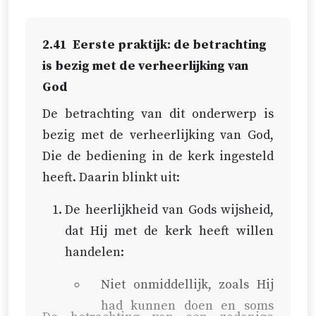
Caesar Baronius er twaalf delen
tegenover moeten stellen.
2.41
Eerste praktijk: de betrachting
Bovendien, om ze tot het jaar 65 van
is bezig met de verheerlijking van
de vorige eeuw [1565] te vervolgen,
God
heeft Abraham Bzovius er nog acht
De betrachting van dit onderwerp is
boeken aan toe moeten voegen.
bezig met de verheerlijking van God,
Bijgevolg is het zeer onbillijk om
Die de bediening in de kerk ingesteld
zo’n vraag aan allerlei gewone
heeft. Daarin blinkt uit:
christenen voor te leggen, en wel
om in zeer korte tijd door
De heerlijkheid van Gods wijsheid,
argumentatie te verklaren.
dat Hij met de kerk heeft willen
handelen:
Zij zelf zijn eerst verplicht hun
bezitter gedurende die vijftien
Niet onmiddellijk, zoals Hij
eeuwen voor te stellen en aan te
had kunnen doen en soms