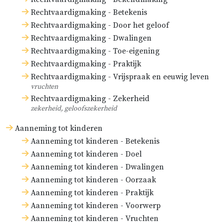
rechtvaardiging dingen die minder
Rechtvaardigmaking - Betekenis
met de ouden overeenkwamen, ook
Rechtvaardigmaking - Door het geloof
al waren ze nog niet door de gehele
Rechtvaardigmaking - Dwalingen
Rechtvaardigmaking - Toe-eigening
kerk aangenomen. De overige
Rechtvaardigmaking - Praktijk
geloofsartikelen werden nog niet
Rechtvaardigmaking - Vrijspraak en eeuwig leven
zo openlijk bestreden. Zie James
vruchten
Ussher in het aangehaalde boek,
Rechtvaardigmaking - Zekerheid
zekerheid, geloofszekerheid
hoofdstuk 2.
Aanneming tot kinderen
Over de tiende eeuw zegt Robertus
Aanneming tot kinderen - Betekenis
Bellarminus (
Tractatus de potestate
Aanneming tot kinderen - Doel
summi Pontificis in rebus
Aanneming tot kinderen - Dwalingen
temporalibus
[Verhandeling over de
Aanneming tot kinderen - Oorzaak
Aanneming tot kinderen - Praktijk
macht van de paus in tijdelijke
Aanneming tot kinderen - Voorwerp
zaken], boek 4, hoofdstuk 10) dat er
Aanneming tot kinderen - Vruchten