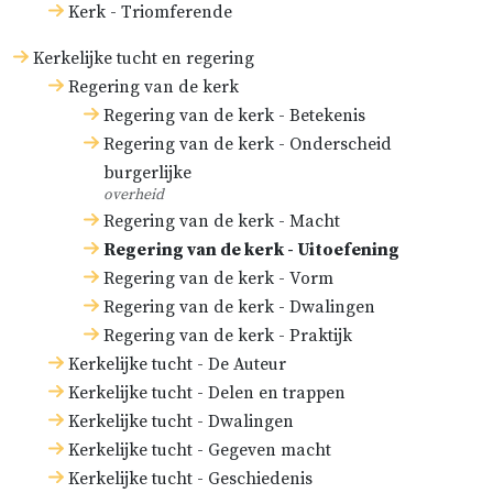
Kerk - Triomferende
door de enormiteit van
godslasteringen’, enzovoort (in
Kerkelijke tucht en regering
Rerum Bohemicarum antiqui
Regering van de kerk
scriptores aliquot insignes
[Enkele
Regering van de kerk - Betekenis
opmerkelijke oude schrijvers over
Regering van de kerk - Onderscheid
burgerlijke
Boheemse zaken], onder redactie
overheid
van Marquardus Freherus, p. 222
Regering van de kerk - Macht
en 223).
Regering van de kerk - Uitoefening
Regering van de kerk - Vorm
Bij hen hebben zich onder andere
Regering van de kerk - Dwalingen
de albigenzen, de hussieten en de
Regering van de kerk - Praktijk
taborieten gevoegd. Tot slot
Kerkelijke tucht - De Auteur
Kerkelijke tucht - Delen en trappen
hebben zich ten tijde van de
Kerkelijke tucht - Dwalingen
Reformatie in de voornaamste
Kerkelijke tucht - Gegeven macht
hoofdzaken de eerste
Kerkelijke tucht - Geschiedenis