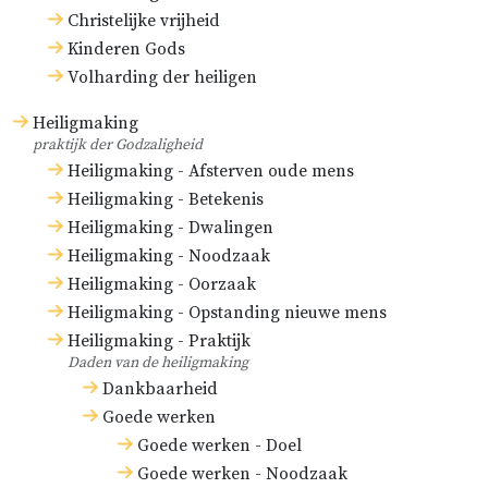
geen ongeleerder en ongelukkiger
Christelijke vrijheid
eeuw geweest is dan die. En Caesar
Kinderen Gods
Baronius zegt (
Annales
Volharding der heiligen
ecclesiastici
[Kerkelijke Annalen],
Heiligmaking
deel X, over het jaar 900, § 1) dat het
praktijk der Godzaligheid
een ijzeren en loden eeuw geweest
Heiligmaking - Afsterven oude mens
Heiligmaking - Betekenis
is, waarin de gruwel der
Heiligmaking - Dwalingen
verwoesting plaatsgehad heeft in
Heiligmaking - Noodzaak
de tempel, enzovoort. Sinds die tijd
Heiligmaking - Oorzaak
is de satan, die tot dan toe
Heiligmaking - Opstanding nieuwe mens
gebonden was, ontbonden geweest,
Heiligmaking - Praktijk
Daden van de heiligmaking
zoals de pausgezinde schrijvers
Dankbaarheid
zelf erkennen. Sinds die tijd is ook
Goede werken
de antichrist tot zijn hoogtepunt
Goede werken - Doel
gekomen.
Goede werken - Noodzaak