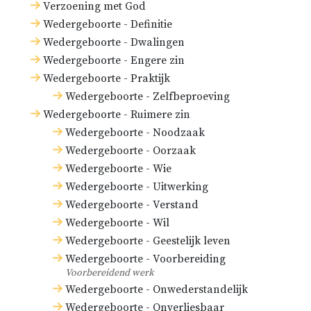
Verzoening met God
Centuriae Magdeburgenses,
Wedergeboorte - Definitie
seu, Historia ecclesiastica
Wedergeboorte - Dwalingen
Noui
Wedergeboorte - Engere zin
Testamenti
(Maagdenburgse
Wedergeboorte - Praktijk
Wedergeboorte - Zelfbeproeving
eeuwen, of,
Wedergeboorte - Ruimere zin
Kerkgeschiedenis van het
Wedergeboorte - Noodzaak
Nieuwe Testament).
Wedergeboorte - Oorzaak
Wedergeboorte - Wie
James Ussher,
De successu
Wedergeboorte - Uitwerking
ecclesiae in occidente
(De
Wedergeboorte - Verstand
opeenvolging van de kerk in
Wedergeboorte - Wil
het Westen), hoofdstuk 1.
Wedergeboorte - Geestelijk leven
Wedergeboorte - Voorbereiding
William Perkins,
Problema de
Voorbereidend werk
Romanae fidei ementito
Wedergeboorte - Onwederstandelijk
catholicismo
(Het vraagstuk
Wedergeboorte - Onverliesbaar