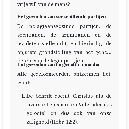
van de partijen – een ‘algemene
vrije wil van de mens?
verlossing’, aangezien niemand
Het gevoelen van verschillende partijen
erdoor verlost wordt. Zal een
De pelagiaansgezinde partijen, de
geneesmiddel dat niet toegepast is,
socinianen, de arminianen en de
een ‘genezing’ zijn, wanneer door
jezuïeten stellen dit, en hierin ligt de
middel ervan niemand genezen
onjuiste grondstelling van het gehele
wordt?
beleid van de tegenpartijen.
Het gevoelen van de gereformeerden
Het beleid en de raadslag van de
Alle gereformeerden ontkennen het,
allerwijste God zou dwaas zijn,
want:
door Zijn eniggeboren Zoon te
bestemmen tot een onvermijdelijke
De Schrift roemt Christus als de
en allerwreedste dood, waardoor
‘overste Leidsman en Voleinder des
niemand verlost zou worden.
geloofs’, en dus ook van onze
zaligheid (
Hebr. 12:2
).
Ja, wat voor heerlijkheid van