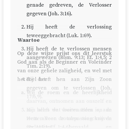
genade gedreven, de Verlosser
gegeven (
Joh. 3:16
).
Hij heeft de verlossing
teweeggebracht (
Luk. 1:69
).
Waartoe
Hij heeft de te verlossen mensen
Op deze wijze prijst ons dit leerstuk
aangewezen (
Rom. 9:13
;
Ef. 1:4,5
;
2
God aan als de Beginner en Voleinder
Tim. 2:19
).
van onze gehele zaligheid, en wel met
het doel dat:
Hij heeft hen aan Zijn Zoon
gegeven om te verlossen (
Joh.
Wij de roem en de heerlijkheid
17:6,9
).
daarvan, ontnomen aan onszelf en
Hij heeft de voorwaarden en de
aan alles wat buiten Hem is, aan
wetten voor de toepassing van de
Hem alleen zouden toeschrijven
verlossing bepaald en
(
Ps. 115:1
;
Ef. 1:4-6
).