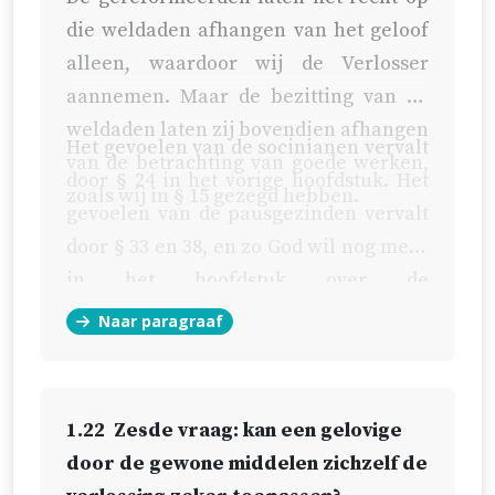
die weldaden afhangen van het geloof
alleen, waardoor wij de Verlosser
aannemen. Maar de bezitting van de
weldaden laten zij bovendien afhangen
Het gevoelen van de socinianen vervalt
van de betrachting van goede werken,
door § 24 in het vorige hoofdstuk. Het
zoals wij in § 15 gezegd hebben.
gevoelen van de pausgezinden vervalt
door § 33 en 38, en zo God wil nog meer
in het hoofdstuk over de
rechtvaardiging.
Naar paragraaf
1.22
Zesde vraag: kan een gelovige
door de gewone middelen zichzelf de