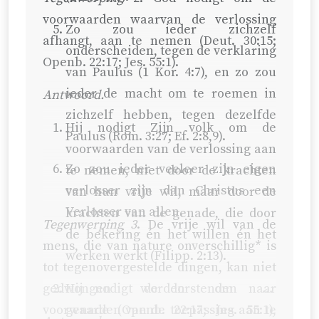
voorwaarden waarvan de verlossing
Zo zou ieder zichzelf
afhangt, aan te nemen (
Deut. 30:15
;
onderscheiden, tegen de verklaring
Openb. 22:17
;
Jes. 55:1
).
van Paulus (
1 Kor. 4:7
), en zo zou
ieder de macht om te roemen in
Antwoord.
zichzelf hebben, tegen dezelfde
Hij nodigt Zijn volk om de
Paulus (
Rom. 3:27
;
Ef. 2:8,9
).
voorwaarden van de verlossing aan
Zo zou ieder veeleer zijn eigen
te nemen, niet door de krachten
verlosser zijn dan Christus een
van hun vrije wil, maar door de
Verlosser van allen.
krachten van de genade, die door
Tegenwerping 3
. De vrije wil van de
de bekering én het willen én het
mens, die van nature onverschillig* is
werken werkt (
Filipp. 2:13
).
tot tegenovergestelde dingen, kan niet
gedwongen worden om de
Hij nodigt de dorstenden naar
voorwaarden van de toepassing aan te
genade (
Openb. 22:17
;
Jes. 55:1
),