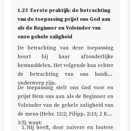
uw roeping en verkiezing vast te
1.23
Eerste praktijk: de betrachting
maken’ (
2 Petr. 1:10
).
van de toepassing prijst ons God aan
als de Beginner en Voleinder van
onze gehele zaligheid
De betrachting van deze toepassing
hoort bij haar afzonderlijke
bestanddelen. Het volgende kan echter
de betrachting van ons huidige
onderwerp zijn.
De toepassing stelt ons God voor en
prijst Hem ons aan als de Beginner en
Voleinder van de gehele zaligheid van
de mens (
Hebr. 12:2
;
Filipp. 2:13
;
2 Kor.
3:5
), want:
Hij heeft, door zuivere en loutere