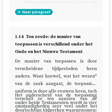
allervurigste wens van David gaf
dit eveneens te kennen (
Ps. 51:9
).
Naar paragraaf
Dit wilden eertijds ook de beloften
en de voorzeggingen te kennen
geven, die eenmaal onder het
1.14
Ten zesde: de manier van
Nieuwe Testament vervuld
toepassen is verschillend onder het
moesten worden (Ez. 36:25;
Jes.
Oude en het Nieuwe Testament
52:15
).
De manier van toepassen is door
verscheidene tijdperioden heen
Dit leren de verklaringen en
anders. Want hoewel, wat het wezen*
toepassingen van die voorbeelden
van de zaak aangaat, de toepassing
in het Nieuwe Testament duidelijk
uniform is door alle eeuwen heen, toch
(
2 Petr. 1:2
;
Hebr. 10:22
;
Hebr. 12:24
),
Het onderscheid van de toepassing
verschilt ze ten aanzien van de
aangezien de besprenging niets
onder beide Testamenten wordt in vier
omstandigheden zeer veel onder het
anders is dan een toepassing van
doorluchtige tijdperken waargenomen: