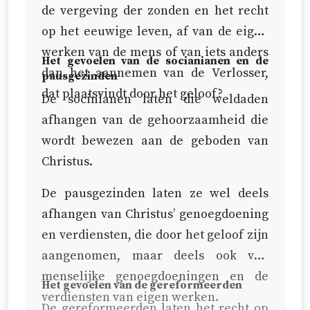
de vergeving der zonden en het recht
op het eeuwige leven, af van de eigen
werken van de mens of van iets anders
Het gevoelen van de socianianen en de
dan het aannemen van de Verlosser,
pausgezinden
dat plaatsvindt door het geloof?
De socinianen laten die weldaden
afhangen van de gehoorzaamheid die
wordt bewezen aan de geboden van
Christus.
De pausgezinden laten ze wel deels
afhangen van Christus’ genoegdoening
en verdiensten, die door het geloof zijn
aangenomen, maar deels ook van
menselijke genoegdoeningen en de
Het gevoelen van de gereformeerden
verdiensten van eigen werken.
De gereformeerden laten het recht op