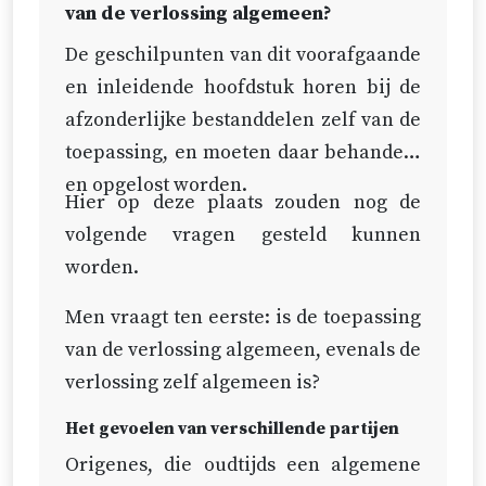
God zijn’ (
Gen. 17:7
), dat is: ‘Ik zal
Nu wordt, terwijl de deksels en de
van de verlossing algemeen?
Mij aan u toepassen.’
schaduwen weggenomen zijn, de
De geschilpunten van dit voorafgaande
toepassing met ongedekt
en inleidende hoofdstuk horen bij de
Hiertoe schrijft God de dienaren
aangezicht door de bediening van
afzonderlijke bestanddelen zelf van de
des Woords toepassende woorden
het Woord, de sacramenten, de
toepassing, en moeten daar behandeld
voor (
2 Kor. 5:18-20
;
Jes. 40:1,2
;
Luk.
tucht en de menselijke regering
en opgelost worden.
2:11
).
Hier op deze plaats zouden nog de
verricht.
volgende vragen gesteld kunnen
Hiertoe strekken de sacramenten,
Het vierde tijdperk loopt van het
worden.
de Heilige Doop (
Gal. 3:27
) en het
laatste oordeel, of liever gezegd
Heilig Avondmaal (
1 Kor. 10:16
).
Men vraagt ten eerste: is de toepassing
van de voleinding der eeuwen, tot
van de verlossing algemeen, evenals de
Hierom wordt gezegd dat velen
in alle eeuwigheid. Dan zal de
verlossing zelf algemeen is?
geen deel aan Christus hebben,
toepassing, die in de tijd geschied
wegens het gemis van deze
is, zonder enige tussenkomende
Het gevoelen van verschillende partijen
toepassing (
Joh. 13:8
;
Hand. 8:21
).
middelen onmiddellijk door God en
Origenes, die oudtijds een algemene