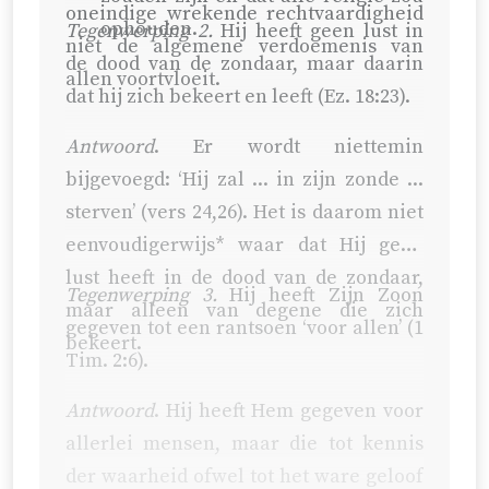
oneindige wrekende rechtvaardigheid
ophouden.
Tegenwerping 2.
Hij heeft geen lust in
niet de algemene verdoemenis van
de dood van de zondaar, maar daarin
allen voortvloeit.
dat hij zich bekeert en leeft (Ez. 18:23).
Antwoord
. Er wordt niettemin
bijgevoegd: ‘Hij zal ... in zijn zonde ...
sterven’ (vers 24,26). Het is daarom niet
eenvoudigerwijs* waar dat Hij geen
lust heeft in de dood van de zondaar,
Tegenwerping 3.
Hij heeft Zijn Zoon
maar alleen van degene die zich
gegeven tot een rantsoen ‘voor allen’ (
1
bekeert.
Tim. 2:6
).
Antwoord
. Hij heeft Hem gegeven voor
allerlei mensen, maar die tot kennis
der waarheid ofwel tot het ware geloof