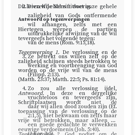
barmhartigheid, die zozeer
Dit leren wij elders uitvoerig.
Diezelfde Schrift doet onze gehele
geroemd wordt, zou er uit een
zaligheid van Gods ontfermende
Antwoord op tegenwerpingen
zodanige verlossing voortvloeien?
wil afhangen, zelfs met een
Hiertegen werpen de partijen
uitdrukkelijke afwijzing van de wil
Wat voor vertroosting en
tevergeefs het volgende tegen:
van de mens (
Rom. 9:15,18
).
dankbaarheid zou er uit een
Tegenwerping 1.
De verlossing en de
zodanige verlossing geboren
Ze betrekt ons willen zelf op de
zaligheid schijnen steeds betrokken te
worden, waardoor geen zaligheid
werking en voortbrenging van God
worden op de vrije wil van de mens
komt?
(
Filipp. 2:13
).
(
Matth. 23:37
;
Matth. 22:5
;
Ps. 81:14
).
Laat ik eraan toevoegen dat de
Zo zou alle verlossing ijdel,
Antwoord.
In deze en dergelijke
verlossing zelf een allersnoodst
vruchteloos en tevergeefs zijn,
Schriftplaatsen wordt niet de
ongelijk aangedaan wordt,
daar wij allen dood zouden zijn (
Ef.
toepassing van de verlossing op de
wanneer men haar gehele
2:1,5
), niet bekwaam om zelfs maar
vrije wil betrokken, maar alleen de
krachtdadigheid doet afhangen van
een goede gedachte te verwekken
eeuwige verdoemenis (
Joh. 5:40
).
de vrije wil van de mens.
(
2 Kor. 3:5
).
Tegenwerping 2
. God nodigt om de