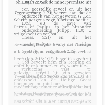
Joh. 1:8
10:43
;
Ps. 19:13
). Zo ook de minorpremisse uit
).
een geestelijk gevoel en uit het
Tegenwerping 3
. Zij voeren aan dat de
onderzoek van het geweten (
2 Kor.
Schrift nergens zegt: ‘Christus heeft u,
13:5
), uit de gave van
Petrus of Paulus, in het bijzonder
onderscheiding (
Filipp. 1:10
;
1
vrijgekocht en verlost.’
Thess. 5:21
) en uit het
‘medegetuigen’ van de Heilige
Antwoord.
De Schrift zegt dat Christus
Geest (
Rom. 8:15
;
1 Kor. 2:12
).
alle gelovigen vrijgekocht en verlost
heeft (
Joh. 3:16
; 1:12). Insgelijks geeft zij
God beveelt hem zijn roeping en
onfeilbare kenmerken op, waaruit een
verkiezing ‘vast te
gelovige, terwijl hij zijn geweten
maken’, βεβαιοῦσθαι (
2 Petr. 1:10
).
Tegenwerping 4
. Zij voeren aan dat dit
onderzoekt en de Heilige Geest
hoogmoed en trots baart.
medewerkt, met zekerheid kan
God beveelt zeer dikwijls dat wij
besluiten dat hij een ware gelovige is (
onszelf onderzoeken, of wij in het
2
Antwoord.
Een vleselijke verwaandheid
Kor. 13:5
geloof zijn (
).
2 Kor. 13:5
;
1 Kor. 11:28
;
baart dit wel (
Luk. 18:11,12
;
Openb.