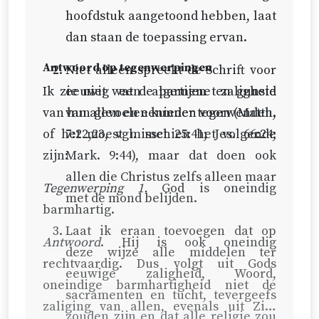
hoofdstuk aangetoond hebben, laat
dan staan de toepassing ervan.
Antwoord op tegenwerpingen
Niet alleen spreekt de Schrift voor
Ik zie niet wat de partijen ten gunste
eeuwig een algemene zaligheid
van hun gevoelen kunnen voorwenden,
van allen en eenieder tegen (
Matth.
of het moest misschien het volgende
7:22,23
, vgl. met 25:41;
Jes. 66:24
;
zijn:
Mark. 9:44
), maar dat doen ook
allen die Christus zelfs alleen maar
Tegenwerping 1.
God is oneindig
met de mond belijden.
barmhartig.
Laat ik eraan toevoegen dat op
Antwoord
. Hij is ook oneindig
deze wijze alle middelen ter
rechtvaardig. Dus volgt uit Gods
eeuwige zaligheid, Woord,
oneindige barmhartigheid niet de
sacramenten en tucht, tevergeefs
zaliging van allen, evenals uit Zijn
zouden zijn en dat alle religie zou