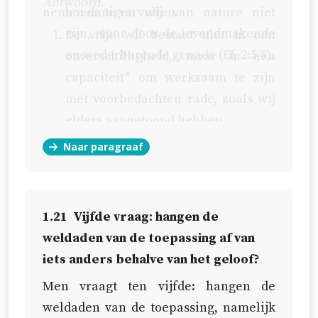
Antwoord.
nemen en te vervullen.
hoedanigen wij van nature niet
zijn, maar door de levendmakende
De vrije wil bestaat niet in een
en wederbarende genade (
Ef. 2:5,8
).
onverschilligheid, maar in een
capaciteit* om werkzaam te zijn
met voorbedachten rade, zoals wij
elders aangetoond hebben.
Naar paragraaf
De wil wordt niet gedwongen door
de genade, maar alleen zacht en
zoet gebogen en geneigd (
Spr.
21:1
).
1.21
Vijfde vraag: hangen de
weldaden van de toepassing af van
iets anders behalve van het geloof?
Men vraagt ten vijfde: hangen de
weldaden van de toepassing, namelijk