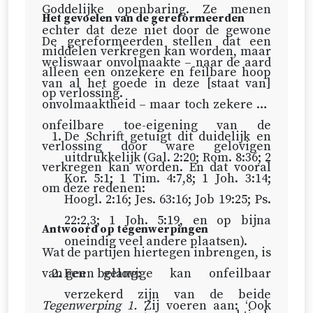
Goddelijke openbaring. Ze menen
Het gevoelen van de gereformeerden
echter dat deze niet door de gewone
De gereformeerden stellen dat een
middelen verkregen kan worden, maar
weliswaar onvolmaakte – naar de aard
alleen een onzekere en feilbare hoop
van al het goede in deze [staat van]
op verlossing.
onvolmaaktheid – maar toch zekere en
onfeilbare toe-eigening van de
De Schrift getuigt dit duidelijk en
verlossing door ware gelovigen
uitdrukkelijk (
Gal. 2:20
;
Rom. 8:36
;
2
verkregen kan worden. En dat vooral
Kor. 5:1
;
1 Tim. 4:7,8
;
1 Joh. 3:14
;
om deze redenen:
Hoogl. 2:16
;
Jes. 63:16
;
Job 19:25
;
Ps.
22:2,3
;
1 Joh. 5:19
, en op bijna
Antwoord op tegenwerpingen
oneindig veel andere plaatsen).
Wat de partijen hiertegen inbrengen, is
van geen belang:
Een gelovige kan onfeilbaar
verzekerd zijn van de beide
Tegenwerping 1.
Zij voeren aan: ‘Ook