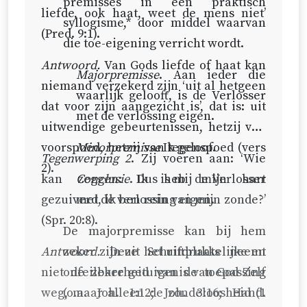
premisses in een praktisch
liefde, ook haat, weet de mens niet’
syllogisme,* door middel waarvan
(
Pred. 9:1
).
die toe-eigening verricht wordt.
Antwoord.
Van Gods liefde of haat kan
Majorpremisse
. Aan ieder die
niemand verzekerd zijn ‘uit al hetgeen
waarlijk gelooft, is de Verlosser
dat voor zijn aangezicht is’, dat is: uit
met de verlossing eigen.
uitwendige gebeurtenissen, hetzij van
voorspoed, hetzij van tegenspoed (vers
Minorpremisse
Ik geloof.
Tegenwerping 2
. Zij voeren aan: ‘Wie
2).
kan zeggen: Ik heb mijn hart
Conclusie
. Dus is mij de Verlosser
gezuiverd, ik ben rein van mijn zonde?’
met de verlossing eigen.
(
Spr. 20:8
).
De majorpremisse kan bij hem
Antwoord.
zeker zijn uit het uitdrukkelijke en
Deze Schriftplaats neemt
niet de zekerheid van de toepassing
onfeilbare getuigenis van God Zelf
weg, maar alleen de zondeloosheid (
(o.a.
Joh. 1:12
;
Joh. 3:16
;
Hand.
1