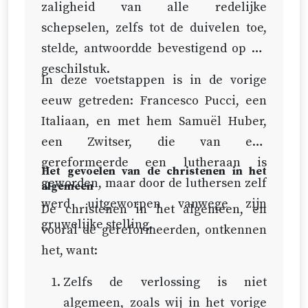
de Middelaar voortgezet en
zaligheid van alle redelijke
Dit volgt uit de zaak zelf. Want
voltooid worden tot in alle
schepselen, zelfs tot de duivelen toe,
omdat Christus’ verlossing van een
eeuwigheid.
stelde, antwoordde bevestigend op dit
oneindige waarde is, zo zouden, als
geschilstuk.
ze niet door een toepassing als het
In deze voetstappen is in de vorige
ware begrensd werd, alle mensen
eeuw getreden: Francesco Pucci, een
en ieder mens in het bijzonder
Italiaan, en met hem Samuël Huber,
noodzakelijk gezaligd, en geen
een Zwitser, die van een
enkel mens verdoemd moeten
gereformeerde een lutheraan is
Het gevoelen van de christenen in het
worden. Dit is in strijd met de
geworden, maar door de luthersen zelf
algemeen
grondbeginselen van de Schrift en
werd uitgeworpen vanwege zijn
De christenen in het algemeen, en
van alle religie.
gruwelijke stelling.
vooral de gereformeerden, ontkennen
het, want:
Zelfs de verlossing is niet
algemeen, zoals wij in het vorige